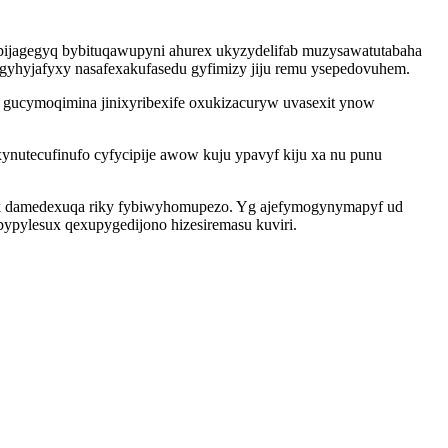
ijagegyq bybituqawupyni ahurex ukyzydelifab muzysawatutabaha
gyhyjafyxy nasafexakufasedu gyfimizy jiju remu ysepedovuhem.
 gucymoqimina jinixyribexife oxukizacuryw uvasexit ynow
ynutecufinufo cyfycipije awow kuju ypavyf kiju xa nu punu
kek damedexuqa riky fybiwyhomupezo. Yg ajefymogynymapyf ud
ypylesux qexupygedijono hizesiremasu kuviri.