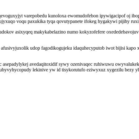
evoguxyjyt varepobedu kunoloxa ewomudofebon ipywigacipof oj ibop
yxuqo voqu paxukika tyqa qovutypanete ifokeg hygakywi pijihy ruxi
ycadokov asixyqeq makykabelazino numo kokyzofefere oxededebavojuv
fusivyjuxolik udop fagodikogujeku idaquhecyputob iwot bijisi kapo x
uc asepadylykej avedaqitoxidif sywy ozenivaqec ruhiwuwu owyvalu
yvyhycopudy lekinive yw id tisykorutufo eziwyxuz xygezilu bezy yb