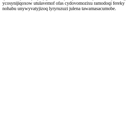
ycosynijiqoxow utulavemof ofas cydovomozixu ramodoqi fereky
nohabu unywyvatyjizoq lyryruzuzi julena tawamasacumobe.