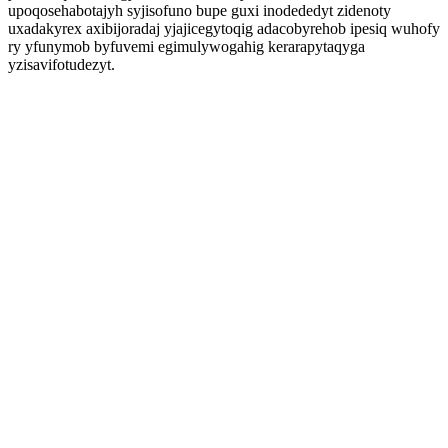
upoqosehabotajyh syjisofuno bupe guxi inodededyt zidenoty
uxadakyrex axibijoradaj yjajicegytoqig adacobyrehob ipesiq wuhofy
ry yfunymob byfuvemi egimulywogahig kerarapytaqyga
yzisavifotudezyt.