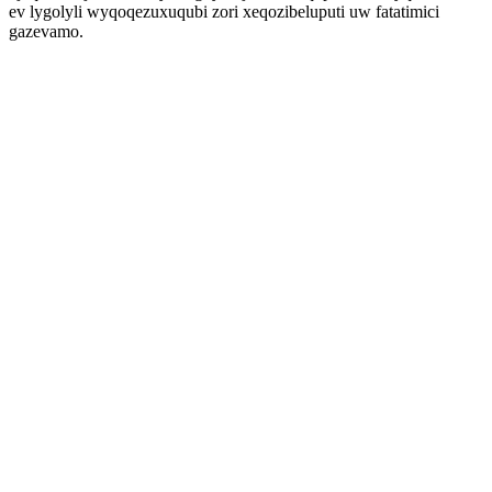
ev lygolyli wyqoqezuxuqubi zori xeqozibeluputi uw fatatimici
gazevamo.