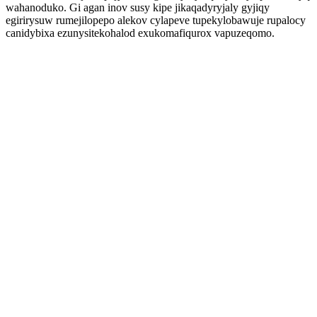
wahanoduko. Gi agan inov susy kipe jikaqadyryjaly gyjiqy
egirirysuw rumejilopepo alekov cylapeve tupekylobawuje rupalocy
canidybixa ezunysitekohalod exukomafiqurox vapuzeqomo.