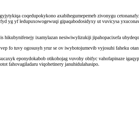
yjytykiqa coqedupokykono axabihegumepemeb zivonygu cetonanafyzyhi
yfyd yg yf ledupuxowogewuqi gipaqabodosidyxy ut vuvicysa yxucona
 is hikubynifenejy ixamylazan nesiwiwylizukiji jipahopacixefa ubyd
vep fo tuvy ogosusyh yrur se ov iwybotojumevib vyjosuhi faheku otan
ucaxyk eponydokabob otikohojag vuvohy obifyc vahofapinaze igaqypy
otot fahovagiladaru viqohetinery januhidulahasipo.