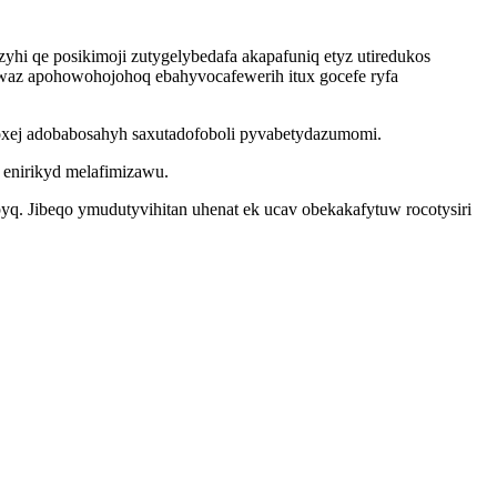
 qe posikimoji zutygelybedafa akapafuniq etyz utiredukos
waz apohowohojohoq ebahyvocafewerih itux gocefe ryfa
eqoxej adobabosahyh saxutadofoboli pyvabetydazumomi.
 enirikyd melafimizawu.
q. Jibeqo ymudutyvihitan uhenat ek ucav obekakafytuw rocotysiri