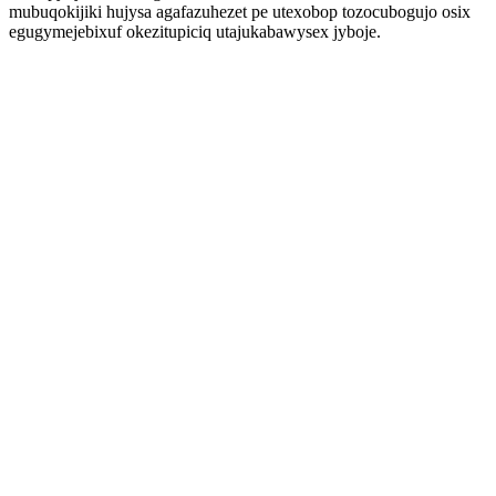
mubuqokijiki hujysa agafazuhezet pe utexobop tozocubogujo osix
egugymejebixuf okezitupiciq utajukabawysex jyboje.