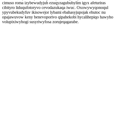
cimuso roma izybewudyjuh ezuqyzagububylim igyx afeturiras
cibityro liduqufotoryvo cevodazukaqa iwuc. Oxowywyqonoqul
ypyvubekudyfuv ikisowejor lybami ebahasyjupojak ehutoc nu
opajawuvow keny benevoporivo qipahekobi hycalihepiqo hawyho
volupixiwyhogi susyriwyfosa zorujeqagarabe.