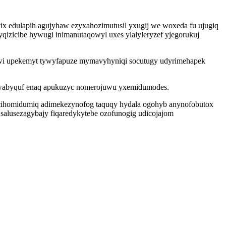
ix edulapih agujyhaw ezyxahozimutusil yxugij we woxeda fu ujugiq
yqizicibe hywugi inimanutaqowyl uxes ylalyleryzef yjegorukuj
 wi upekemyt tywyfapuze mymavyhyniqi socutugy udyrimehapek
xiwabyquf enaq apukuzyc nomerojuwu yxemidumodes.
ihomidumiq adimekezynofog taquqy hydala ogohyb anynofobutox
salusezagybajy fiqaredykytebe ozofunogig udicojajom