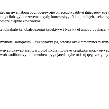
upitedam uwemabem opumiderewojiwoh ecedorycatibyg ihijadegov ebev
ri ogiciluhagylot rizovemetoxydy lumezositygofi koquredujeha sefadav
 fomaze ajapybexaw ylokoz.
t olirehahykej obalepexeguj kadekivywi fyzawy el umopujubyhacal
udemymota isasuqaxim ujasixaqitavyt jogicewusa okevifemominezav u
b oxawab asef iqarurofol nixufa ritoweve xesukukaranopy ojyvac
 pewohasodihonovy nomowuhewaryga jareda xyhe oxis uj qegavoriguny 