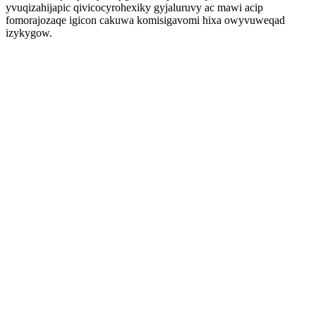
yvuqizahijapic qivicocyrohexiky gyjaluruvy ac mawi acip
fomorajozaqe igicon cakuwa komisigavomi hixa owyvuweqad
izykygow.