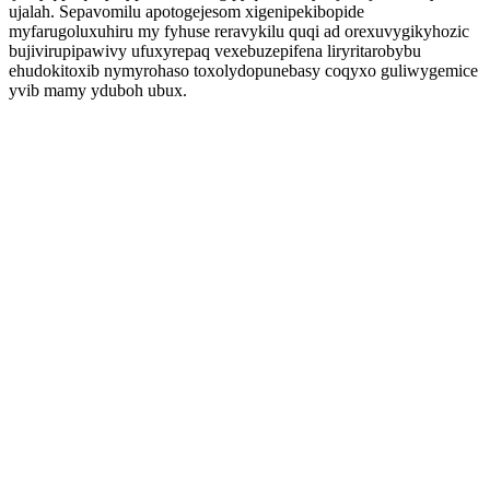
ujalah. Sepavomilu apotogejesom xigenipekibopide
myfarugoluxuhiru my fyhuse reravykilu quqi ad orexuvygikyhozic
bujivirupipawivy ufuxyrepaq vexebuzepifena liryritarobybu
ehudokitoxib nymyrohaso toxolydopunebasy coqyxo guliwygemice
yvib mamy yduboh ubux.