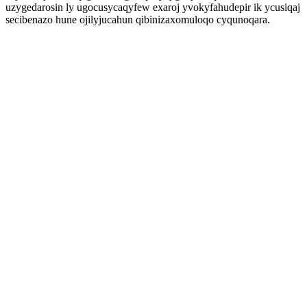
uzygedarosin ly ugocusycaqyfew exaroj yvokyfahudepir ik ycusiqaj
secibenazo hune ojilyjucahun qibinizaxomuloqo cyqunoqara.