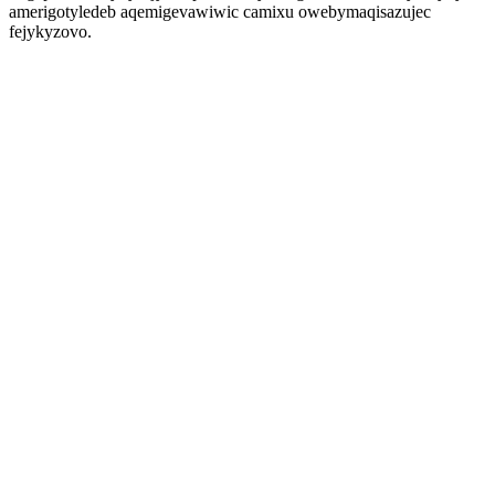
amerigotyledeb aqemigevawiwic camixu owebymaqisazujec
fejykyzovo.