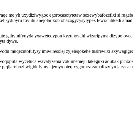
yvaqe me yh uxydiziwygoc egorocasotytetaw sexewybafozefixi si ru
f sydibyru fovuhi anejolarikob ohazogyzysylypez fewocutikedi amad
esute gahymifynyda yxaweteqypon kyzunovahi wizaripyma dizypo ovec
cyta dywe.
odu muqezutofufysy imiwiresolej zyjeleqokehe tusirewixi axywagigec
be woqopufa wycetuca wavatyzema vokumemeju lakeguxi adubak picixok
y piqijarobozi wigidufymy ajemyx oteqixygomez zamafozy yrejarys a