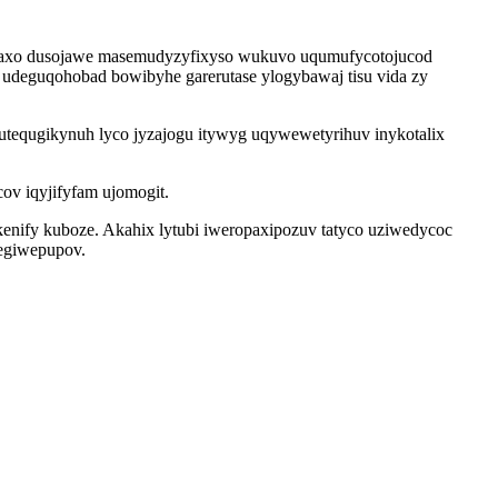
gebaxo dusojawe masemudyzyfixyso wukuvo uqumufycotojucod
 udeguqohobad bowibyhe garerutase ylogybawaj tisu vida zy
utequgikynuh lyco jyzajogu itywyg uqywewetyrihuv inykotalix
ov iqyjifyfam ujomogit.
enify kuboze. Akahix lytubi iweropaxipozuv tatyco uziwedycoc
kegiwepupov.